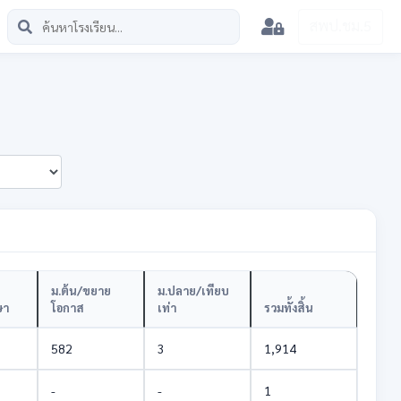
สพป.ชม.5
ม.ต้น/ขยาย
ม.ปลาย/เทียบ
ษา
โอกาส
เท่า
รวมทั้งสิ้น
582
3
1,914
-
-
1