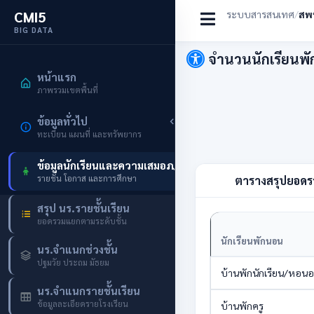
CMI5
ระบบสารสนเทศ
/
สพป
BIG DATA
จำนวนนักเรียนพ
หน้าแรก
ภาพรวมเขตพื้นที่
ข้อมูลทั่วไป
ทะเบียน แผนที่ และทรัพยากร
ข้อมูลนักเรียนและความเสมอภาค
รายชั้น โอกาส และการศึกษา
ตารางสรุปยอดรวม
สรุป นร.รายชั้นเรียน
ยอดรวมแยกตามระดับชั้น
นักเรียนพักนอน
นร.จำแนกช่วงชั้น
ปฐมวัย ประถม มัธยม
บ้านพักนักเรียน/หอน
นร.จำแนกรายชั้นเรียน
ข้อมูลละเอียดรายโรงเรียน
บ้านพักครู