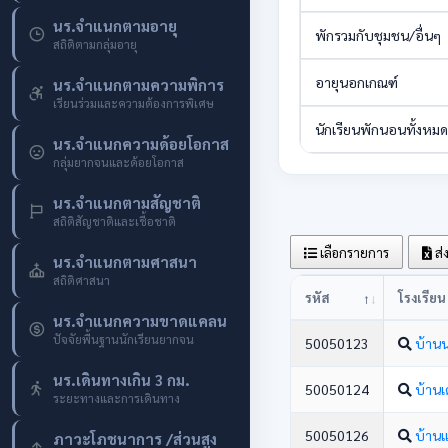
นร.จำแนกตามอายุ
พักรวมกับชุมชน/อื่นๆ
สถิติตามกลุ่มอายุ
อายุนอกเกณฑ์
นร.จำแนกตามความพิการ
เรียนร่วมและความต้องการพิเศษ
นักเรียนพักนอนทั้งหมด
นร.จำแนกความด้อยโอกาส
กลุ่มยากจนและด้อยโอกาส
นร.จำแนกตามสัญชาติ
สถิติสัญชาติและเชื้อชาติ
เลือกรายการ
ส่
นร.จำแนกตามศาสนา
สถิติศาสนา
รหัส
โรงเรียน
นร.จำแนกความขาดแคลน
ปัจจัยพื้นฐานนักเรียนยากจน
50050123
บ้าน
นร.เดินทางเกิน 3 กม.
50050124
บ้านเ
ระยะทางและการเดินทาง
50050126
บ้านแ
ภาวะโภชนาการ /ส่วนสูง