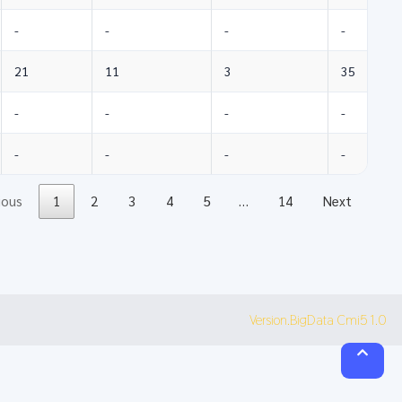
-
-
-
-
21
11
3
35
-
-
-
-
-
-
-
-
ious
1
2
3
4
5
…
14
Next
Version.BigData Cmi5 1.0