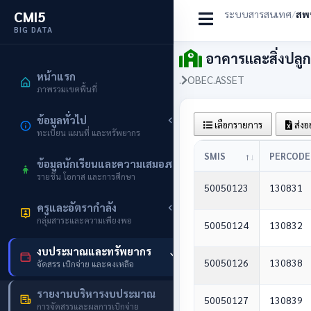
CMI5
ระบบสารสนเทศ
/
สพป
BIG DATA
อาคารและสิ่งปลูก
หน้าแรก
.
OBEC.ASSET
ภาพรวมเขตพื้นที่
ข้อมูลทั่วไป
เลือกรายการ
ส่งอ
ทะเบียน แผนที่ และทรัพยากร
SMIS
PERCODE
ข้อมูลนักเรียนและความเสมอภาค
รายชั้น โอกาส และการศึกษา
50050123
130831
ครูและอัตรากำลัง
กลุ่มสาระและความเพียงพอ
50050124
130832
งบประมาณและทรัพยากร
50050126
130838
จัดสรร เบิกจ่าย และคงเหลือ
รายงานบริหารงบประมาณ
50050127
130839
การจัดสรรและผลการเบิกจ่าย