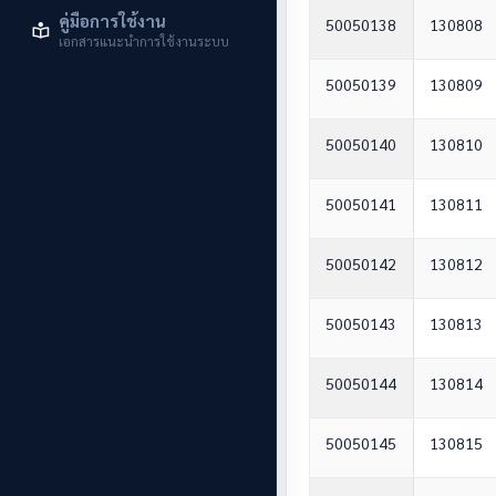
คู่มือการใช้งาน
50050138
130808
เอกสารแนะนำการใช้งานระบบ
50050139
130809
50050140
130810
50050141
130811
50050142
130812
50050143
130813
50050144
130814
50050145
130815