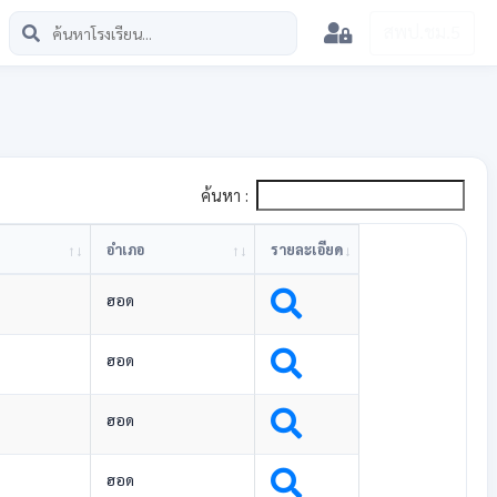
สพป.ชม.5
ค้นหา :
อำเภอ
รายละเอียด
ฮอด
ฮอด
ฮอด
ฮอด