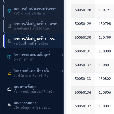
ผลการดำเนินงานบริหารฯ
50050128
130797
ตัวชี้วัดและประสิทธิภาพ
อาคาร/สิ่งปลูกสร้าง - สพท.
50050129
130798
ระบบสิ่งก่อสร้าง OBEC Asset
50050130
130799
อาคาร/สิ่งปลูกสร้าง - รร.
ทะเบียนสิ่งก่อสร้างโรงเรียน
50050131
130800
วิชาการและผลสัมฤทธิ์
O-NET · NT · RT
50050132
130801
วิเคราะห์และเฝ้าระวัง
แนวโน้ม ความเสี่ยง แจ้งเตือน
50050133
130802
คุณภาพข้อมูล
ความครบถ้วนและประวัตินำเข้า
50050136
130806
คณะกรรมการ
50050137
130807
บริหารข้อมูลภาครัฐ Big Data